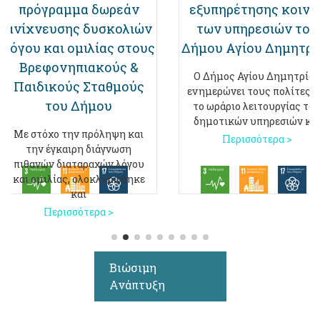
πρόγραμμα δωρεάν
εξυπηρέτησης κοινο
ανίχνευσης δυσκολιών
των υπηρεσιών του
λόγου και ομιλίας στους
Δήμου Αγίου Δημητρί
Βρεφονηπιακούς &
Ο Δήμος Αγίου Δημητρίο
Παιδικούς Σταθμούς
ενημερώνει τους πολίτες ό
του Δήμου
το ωράριο λειτουργίας τω
δημοτικών υπηρεσιών κα
Με στόχο την πρόληψη και
Περισσότερα >
την έγκαιρη διάγνωση
πιθανών διαταραχών λόγου
και ομιλίας, ολοκληρώθηκε
και
Περισσότερα >
Βιώσιμη
Ανάπτυξη