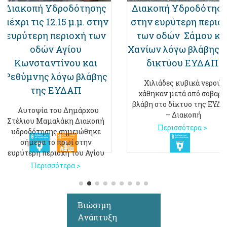
Διακοπή Υδροδότησης
Διακοπή Υδροδότησ
μέχρι τις 12.15 μ.μ. στην
στην ευρύτερη περιο
ευρύτερη περιοχή των
των οδών Σάμου κα
οδών Αγίου
Χανίων λόγω βλάβης 
Κωνσταντίνου και
δικτύου ΕΥΔΑΠ
Ρεθύμνης λόγω βλάβης
Χιλιάδες κυβικά νερού
της ΕΥΔΑΠ
χάθηκαν μετά από σοβαρή
βλάβη στο δίκτυο της ΕΥΔ
Αυτοψία του Δημάρχου
– Διακοπή
Στέλιου Μαμαλάκη Διακοπή
Περισσότερα >
υδροδότησης σημειώθηκε
σήμερα το πρωί στην
ευρύτερη περιοχή του Αγίου
Περισσότερα >
Βιώσιμη
Ανάπτυξη