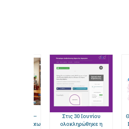
νω Ελληνικά –
Στις 30 Ιουνίου
Θ
ωνώ, Συμμετέχω
ολοκληρώθηκε η