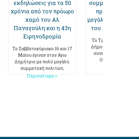
εκδηλώσεις για τα 50
συμμετέχοντες κα
χρόνια από τον πρόωρο
πρόγραμμα για 
χαμό του Αλ.
μεγάλη αθλητική γ
Παναγούλη και η 43η
του Αγίου Δημητ
Ειρηνοδρομία
Το Τμήμα Αθλητισμού
Δήμου Αγίου Δημητρίο
Το Σαββατοκύριακο 16 και 17
συνεργασία με τον Ο
Μαΐου έγιναν στον Άγιο
ΟΔΥΣΣΕΑΣ, τον Γ.Σ
Δημήτριο με πολύ μεγάλη
Περισσότερα >
συμμετοχή πολιτών,
Περισσότερα >