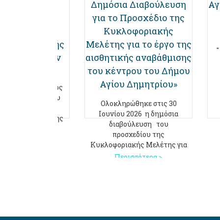
 Κοινότητα»:
Δημόσια Διαβούλευση
Αγ
ληρώθηκε το
για το Προσχέδιο της
τοποριακό
Κυκλοφοριακής
μμα γλωσσικής
Μελέτης για το έργο της
υσης ενηλίκων
αισθητικής αναβάθμισης
του κέντρου του Δήμου
κειται για μια
Αγίου Δημητρίου»
λία του Τμήματος
ς Αγίου Δημητρίου
Ολοκληρώθηκε στις 30
ς Δ΄ Διεύθυνσης
Ιουνίου 2026 η δημόσια
μιας Εκπαίδευσης
διαβούλευση του
ρισσότερα >
προσχεδίου της
Κυκλοφοριακής Μελέτης για
Περισσότερα >