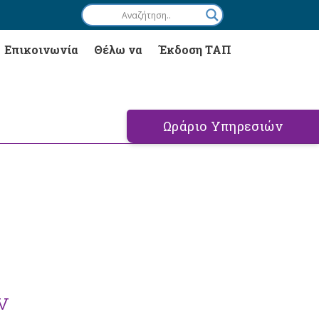
Επικοινωνία
Θέλω να
Έκδοση ΤΑΠ
Ωράριο Υπηρεσιών
ν