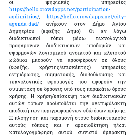
οι ψηφιακές υπηρεσίες
https://hello.crowdapps.net/participation-
agdimitrios/
,
https://hello.crowdapps.net/city-
agenda-dad/
ανήκουν στον Δήμο Αγίου
Δημητρίου (εφεξής Δήμο). Οι εν λόγω
διαδικτυακοί τόποι μέσω τεχνολογικά
προηγμένων διαδικτυακών υποδομών και
εφαρμογών λογισμικού ανοικτού και κλειστού
κώδικα μπορούν να προσφέρουν σε όλους
(εφεξής, χρήστης/επισκέπτης) υπηρεσίες
ενημέρωσης, συμμετοχής, διαβούλευσης και
τεχνολογικές εφαρμογές που αφορούν την
συμμετοχή σε δράσεις υπό τους παρακάτω όρους
χρήσης. Η χρήση/επίσκεψη των διαδικτυακών
αυτών τόπων προϋποθέτει την ανεπιφύλακτη
αποδοχή των περιγραφομένων εδώ όρων χρήσης.
Η πλοήγηση και παραμονή στους διαδικτυακούς
αυτούς τόπους και η αρχειοθέτηση ή/και
καταλογογράφηση αυτού συνιστά έμπρακτη