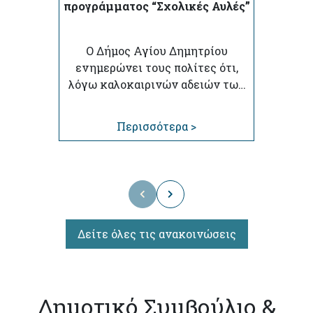
προγράμματος “Σχολικές Αυλές”
Ο Δήμος Αγίου Δημητρίου
ενημερώνει τους πολίτες ότι,
λόγω καλοκαιρινών αδειών των
Σχολικών Φυλάκων,
αναστέλλεται προσωρινά η
Περισσότερα >
λειτουργία των σχολικών αυλών
κατά τις απογευματινές ώρες
Δείτε όλες τις ανακοινώσεις
Δημοτικό Συμβούλιο &