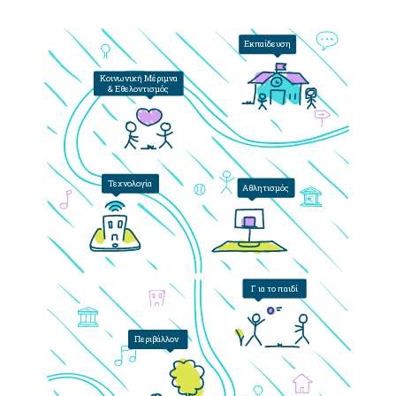
Εκπαίδευση
Κοινωνική Μέριμνα
& Εθελοντισμός
Τεχνολογία
Αθλητισμός
Γ
ια το παιδί
Περιβάλλον