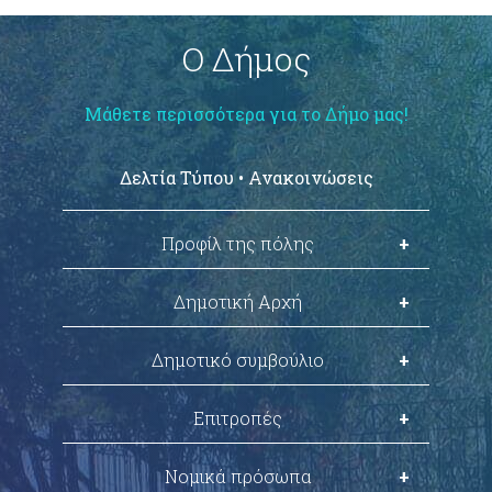
Ο Δήμος
Μάθετε περισσότερα για το Δήμο μας!
Δελτία Τύπου • Ανακοινώσεις
Προφίλ της πόλης
Χρήσιμες πληροφορίες
Δημοτική Αρχή
Ιστορικά στοιχεία
Δήμαρχος
Δημοτικό συμβούλιο
Ιστορικό Λεύκωμα
Γενικός Γραμματέας
"Στρογγυλό Σχολείο"
Σύνθεση Δημοτικού Συμβουλίου
Επιτροπές
Αντιδήμαρχοι
Συνεδριάσεις - Αποφάσεις
Πόθεν έσχες
Οικονομική επιτροπή
Δημοτικού Συμβουλίου
Νομικά πρόσωπα