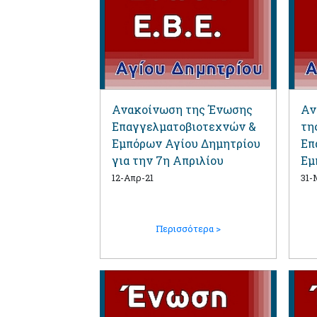
Ανακοίνωση της Ένωσης
Αν
Επαγγελματοβιοτεχνών &
τη
Εμπόρων Αγίου Δημητρίου
Επ
για την 7η Απριλίου
Εμ
12-Απρ-21
31-
Περισσότερα >