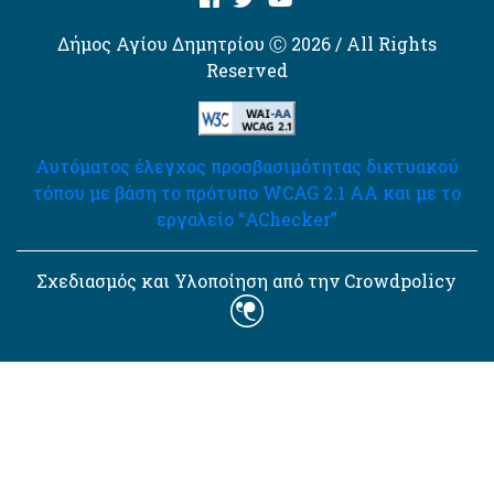
Δήμος Αγίου Δημητρίου Ⓒ 2026 / All Rights
Reserved
Αυτόματος έλεγχος προσβασιμότητας δικτυακού
τόπου με βάση το πρότυπο WCAG 2.1 AA και με το
εργαλείο “AChecker”
Σχεδιασμός και Υλοποίηση από την Crowdpolicy