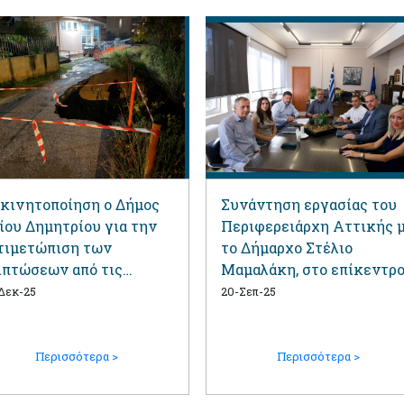
 κινητοποίηση ο Δήμος
Συνάντηση εργασίας του
ίου Δημητρίου για την
Περιφερειάρχη Αττικής 
τιμετώπιση των
το Δήμαρχο Στέλιο
ιπτώσεων από τις
Μαμαλάκη, στο επίκεντρ
τονες βροχοπτώσεις –
έργα της Περιφέρειας
Δεκ-25
20-Σεπ-25
οβλήματα στο ρέμα
ύψους 4,85 εκατ. ευρώ
κροδάφνης
Περισσότερα >
Περισσότερα >