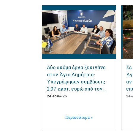
Δύο ακόμα έργα ξεκινάνε
Σε
στον Άγιο Δημήτριο-
Αγ
Υπεγράφησαν συμβάσεις
αν
2,97 εκατ. ευρώ από τον
επ
Περιφερειάρχη Αττικής
έν
24-Ιούλ-26
24-
Πρ
Πι
Περισσότερα >