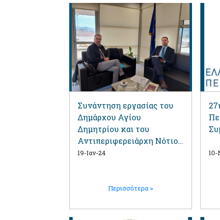
Συνάντηση εργασίας του
27
Δημάρχου Αγίου
Πε
Δημητρίου και του
Συ
Αντιπεριφερειάρχη Νότιου
Τομέα
19-Ιαν-24
10-
Περισσότερα >