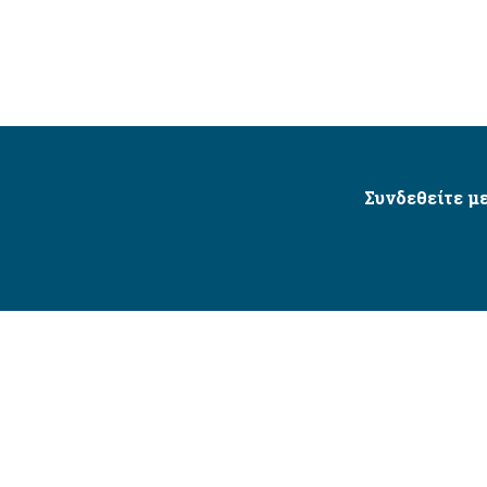
Συνδεθείτε με
Δήμος Αγίου Δημητρίου Ⓒ 2026 / All Rights Reserved
τητας δικτυακού τόπου με βάση το πρότυπο WCAG 2.1 AA 
Σχεδιασμός και Υλοποίηση από την Crowdpolicy