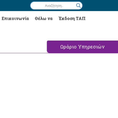
Επικοινωνία
Θέλω να
Έκδοση ΤΑΠ
Ωράριο Υπηρεσιών
ή