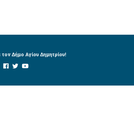
 τον Δήμο Αγίου Δημητρίου!
και με το εργαλείο “AChecker”