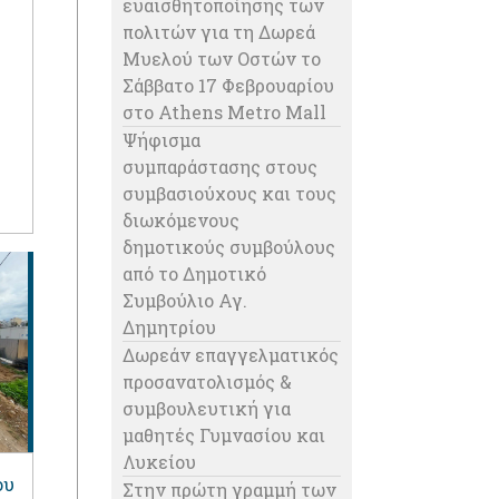
ευαισθητοποίησης των
πολιτών για τη Δωρεά
Μυελού των Οστών το
Σάββατο 17 Φεβρουαρίου
στο Athens Metro Mall
Ψήφισμα
συμπαράστασης στους
συμβασιούχους και τους
διωκόμενους
δημοτικούς συμβούλους
από το Δημοτικό
Συμβούλιο Αγ.
Δημητρίου
Δωρεάν επαγγελματικός
προσανατολισμός &
συμβουλευτική για
μαθητές Γυμνασίου και
Λυκείου
ου
Στην πρώτη γραμμή των