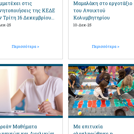
μμετέχει στις
Μαμαλάκη στο εργοτάξιο
νητοποιήσεις της ΚΕΔΕ
του Ανοιχτού
ν Τρίτη 16 Δεκεμβρίου
Κολυμβητηρίου
25
Δεκ-25
10-Δεκ-25
Περισσότερα >
Περισσότερα >
ρεάν Μαθήματα
Με επιτυχία
ληνικών και Αγγλικών
ολοκληρώθηκε η