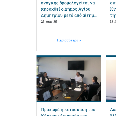
ανάγκης δρομολογείται να
συ
κηρυχθεί ο Δήμος Αγίου
Κι
Δημητρίου μετά από αίτημά
τη
του Δημάρχου Στέλιου
20
25-Δεκ-25
12-
Μαμαλάκη
Περισσότερα >
Προχωρά η κατασκευή του
Δω
Κέντρου Διανομής του
Ελ