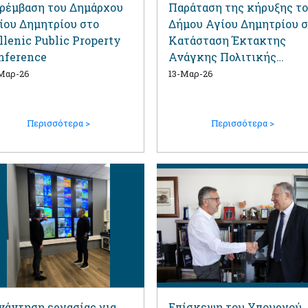
ρέμβαση του Δημάρχου
Παράταση της κήρυξης τ
ίου Δημητρίου στο
Δήμου Αγίου Δημητρίου σ
llenic Public Property
Κατάσταση Έκτακτης
nference
Ανάγκης Πολιτικής
Προστασίας μέχρι το
Μαρ-26
13-Μαρ-26
Σεπτέμβριο
Περισσότερα >
Περισσότερα >
νάντηση εργασίας για
Επίσκεψη του Υπουργού