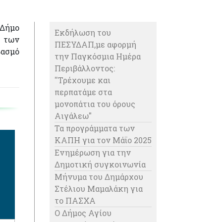
 Δήμο
Eκδήλωση του
υ των
ΠΕΣΥΔΑΠ,με αφορμή
βασμό
την Παγκόσμια Ημέρα
Περιβάλλοντος:
''Τρέχουμε και
περπατάμε στα
μονοπάτια του όρους
Αιγάλεω"
Τα προγράμματα των
ΚΑΠΗ για τον Μάϊο 2025
Ενημέρωση για την
Δημοτική συγκοινωνία
Μήνυμα του Δημάρχου
Στέλιου Μαμαλάκη για
το ΠΑΣΧΑ
Ο Δήμος Αγίου