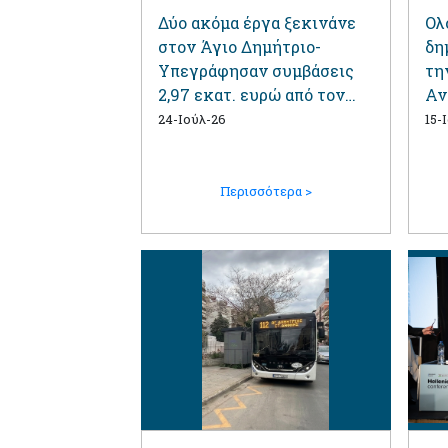
Δύο ακόμα έργα ξεκινάνε
Ολ
στον Άγιο Δημήτριο-
δη
Υπεγράφησαν συμβάσεις
τη
2,97 εκατ. ευρώ από τον
Αν
Περιφερειάρχη Αττικής
το
24-Ιούλ-26
15-
Δη
Περισσότερα >