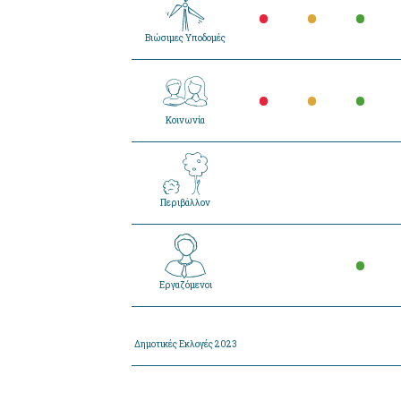
•
•
•
Βιώσιμες Υποδομές
•
•
•
Κοινωνία
Περιβάλλον
•
Εργαζόμενοι
Δημοτικές Εκλογές 2023