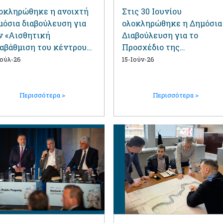
οκληρώθηκε η ανοιχτή
Στις 30 Ιουνίου
μόσια διαβούλευση για
ολοκληρώθηκε η Δημόσια
ν «Αισθητική
Διαβούλευση για το
αβάθμιση του κέντρου
Προσχέδιο της
υ Δήμου Αγίου
Κυκλοφοριακής Μελέτης
Ιούλ-26
15-Ιούν-26
μητρίου»
για το έργο της αισθητικ
αναβάθμισης του κέντρου
του Δήμου Αγίου
Περισσότερα >
Περισσότερα >
Δημητρίου»