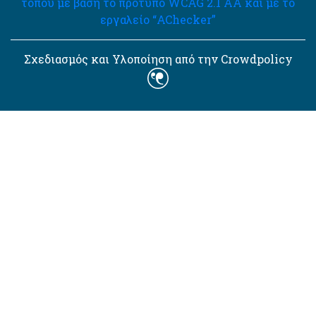
τόπου με βάση το πρότυπο WCAG 2.1 AA και με το
εργαλείο “AChecker”
Σχεδιασμός και Υλοποίηση από την Crowdpolicy