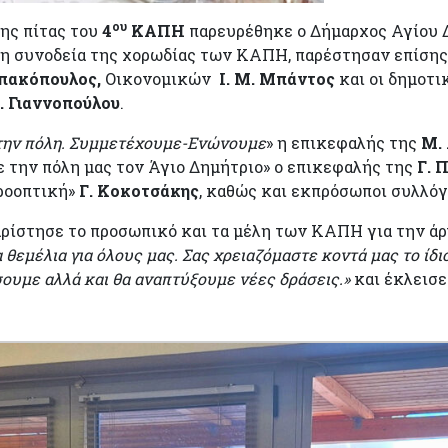
ου
ης πίτας του
4
ΚΑΠΗ
παρευρέθηκε ο Δήμαρχος Αγίου
η συνοδεία της χορωδίας των ΚΑΠΗ, παρέστησαν επίσης
μπακόπουλος,
Οικονομικών
Ι. Μ. Μπάντος
και οι δημοτι
. Γιαννοπούλου
.
την πόλη. Συμμετέχουμε-Ενώνουμε
» η επικεφαλής της
Μ.
ε την πόλη μας τον Άγιο Δημήτριο» ο επικεφαλής της
Γ. 
ροοπτική»
Γ. Κοκοτσάκης
, καθώς και εκπρόσωποι συλλό
ρίστησε το προσωπικό και τα μέλη των ΚΑΠΗ για την ά
α θεμέλια για όλους μας. Σας χρειαζόμαστε κοντά μας το ίδ
σουμε αλλά και θα αναπτύξουμε νέες δράσεις.»
και έκλεισε