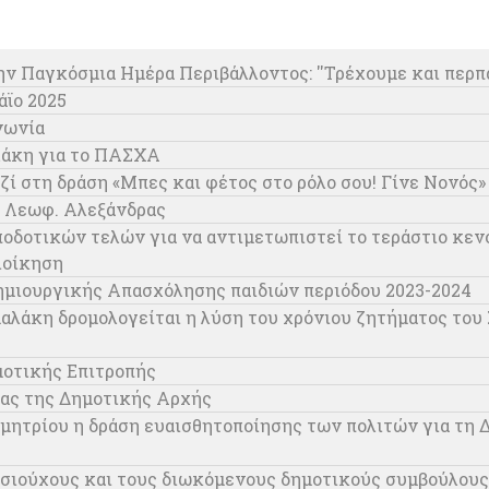
 Παγκόσμια Ημέρα Περιβάλλοντος: ''Τρέχουμε και περπα
ϊο 2025
νωνία
λάκη για το ΠΑΣΧΑ
ζί στη δράση «Μπες και φέτος στο ρόλο σου! Γίνε Νονός»
ς Λεωφ. Αλεξάνδρας
δοτικών τελών για να αντιμετωπιστεί το τεράστιο κενό
ιοίκηση
μιουργικής Απασχόλησης παιδιών περιόδου 2023-2024
αλάκη δρομολογείται η λύση του χρόνιου ζητήματος τ
μοτικής Επιτροπής
ίας της Δημοτικής Αρχής
μητρίου η δράση ευαισθητοποίησης των πολιτών για τη 
ιούχους και τους διωκόμενους δημοτικούς συμβούλους 