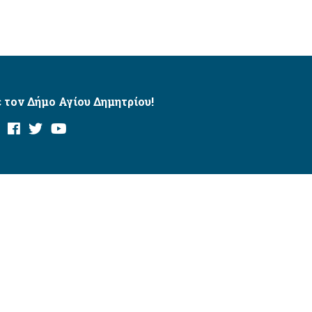
 τον Δήμο Αγίου Δημητρίου!
και με το εργαλείο “AChecker”