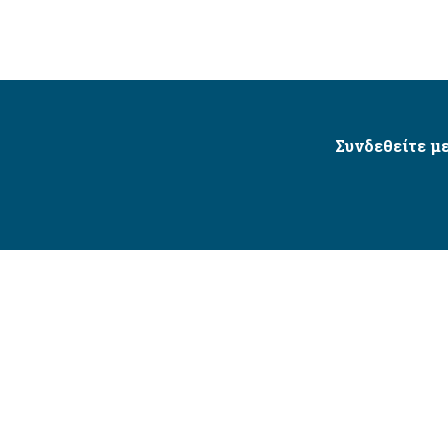
Συνδεθείτε με
Δήμος Αγίου Δημητρίου Ⓒ 2026 / All Rights Reserved
τητας δικτυακού τόπου με βάση το πρότυπο WCAG 2.1 AA 
Σχεδιασμός και Υλοποίηση από την Crowdpolicy