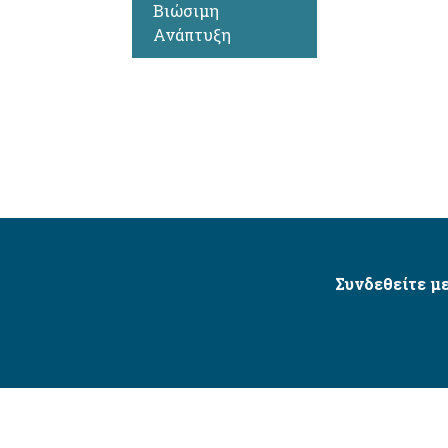
Βιώσιμη
Ανάπτυξη
Συνδεθείτε με
Δήμος Αγίου Δημητρίου Ⓒ 2026 / All Rights Reserved