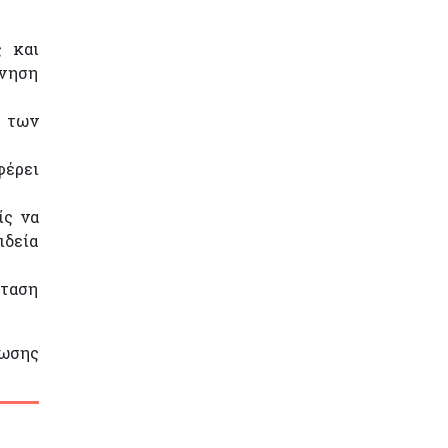
ς και
ρνηση
η των
φέρει
ίς να
ιδεία
σταση
νωσης