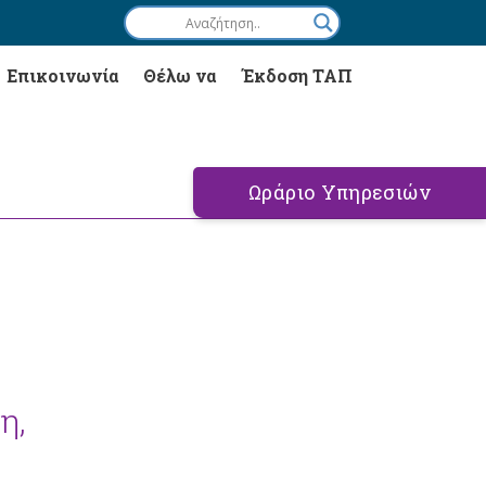
Επικοινωνία
Θέλω να
Έκδοση ΤΑΠ
Ωράριο Υπηρεσιών
η,