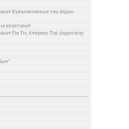
τικών Εγκαταστάσεων του Δήμου
εια ελαστικών
λών Για Τις Ανάγκες Της Δημοτικής
δων"