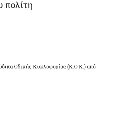
υ πολίτη
ώδικα Οδικής Κυκλοφορίας (Κ.Ο.Κ.) από