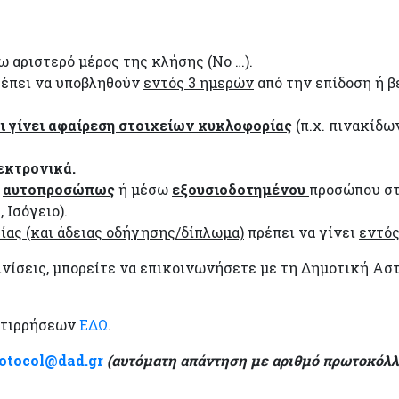
 αριστερό μέρος της κλήσης (Νο …).
πρέπει να υποβληθούν
εντός 3 ημερών
από την επίδοση ή β
ι γίνει αφαίρεση στοιχείων κυκλοφορίας
(π.χ. πινακίδω
εκτρονικά
.
ί
αυτοπροσώπως
ή μέσω
εξουσιοδοτημένου
προσώπου στ
 Ισόγειο).
ας (και άδειας οδήγησης/δίπλωμα)
πρέπει να γίνει
εντό
ινίσεις, μπορείτε να επικοινωνήσετε με τη Δημοτική Α
ντιρρήσεων
ΕΔΩ
.
otocol
@
dad
.
gr
(αυτόματη απάντηση με αριθμό πρωτοκόλλ