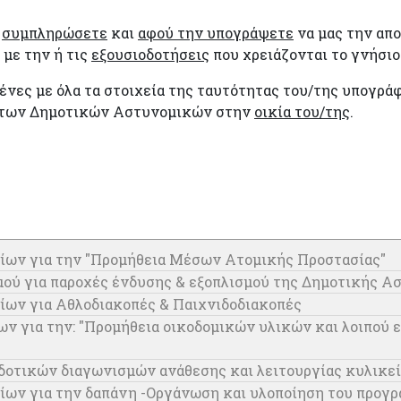
η
συμπληρώσετε
και
αφού την υπογράψετε
να μας την απ
με την ή τις
εξουσιοδοτήσεις
που χρειάζονται το γνήσιο
μένες με όλα τα στοιχεία της ταυτότητας του/της υπογρ
των Δημοτικών Αστυνομικών στην
οικία του/της
.
ίων για την "Προμήθεια Μέσων Ατομικής Προστασίας"
ού για παροχές ένδυσης & εξοπλισμού της Δημοτικής Α
ίων για Αθλοδιακοπές & Παιχνιδοδιακοπές
ν για την: "Προμήθεια οικοδομικών υλικών και λοιπού 
οτικών διαγωνισμών ανάθεσης και λειτουργίας κυλικε
ων για την δαπάνη -Οργάνωση και υλοποίηση του προγρά