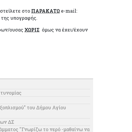
οστείλετε στο
ΠΑΡΑΚΑΤΩ
e-mail:
 της υπογραφής.
άφων/ουσας
ΧΩΡΙΣ
όμως να έχει/έχουν
στυνομίας
εξοπλισμού" του Δήμου Αγίου
ίων ΔΣ
μματος ''Γνωρίζω το νερό -μαθαίνω να