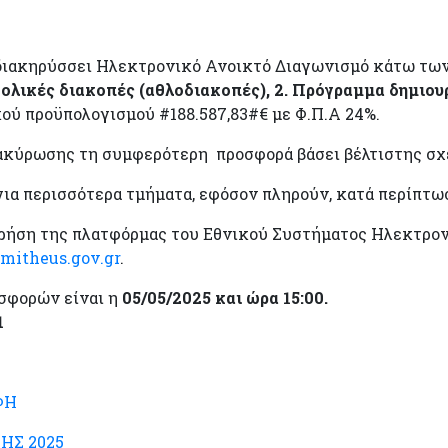
διακηρύσσει Ηλεκτρονικό Ανοικτό Διαγωνισμό κάτω των ο
ολικές διακοπές (αθλοδιακοπές), 2. Πρόγραμμα δημιου
ού προϋπολογισμού #188.587,83#€ με Φ.Π.Α 24%.
τακύρωσης τη συμφερότερη προσφορά βάσει βέλτιστης σχ
για περισσότερα τμήματα, εφόσον πληρούν, κατά περίπτωσ
 χρήση της πλατφόρμας του Εθνικού Συστήματος Ηλεκτρ
itheus.gov.gr
.
σφορών είναι η
05/05/2025 και ώρα 15:00.
1
ΦΗ
ΗΣ 2025