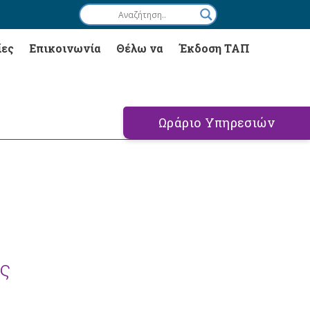
ίες
Επικοινωνία
Θέλω να
Έκδοση ΤΑΠ
Ωράριο Υπηρεσιών
ς