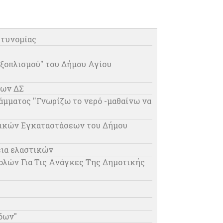
στυνομίας
εξοπλισμού" του Δήμου Αγίου
ίων ΔΣ
μματος ''Γνωρίζω το νερό -μαθαίνω να
τικών Εγκαταστάσεων του Δήμου
εια ελαστικών
λών Για Τις Ανάγκες Της Δημοτικής
δων"