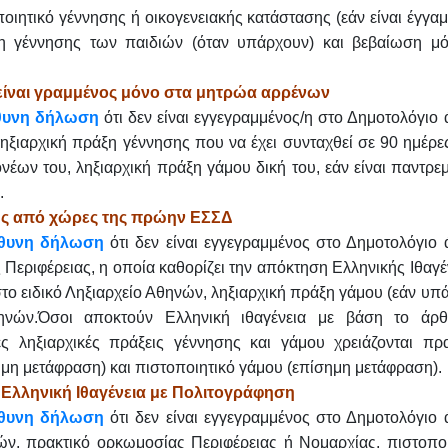
οιητικό γέννησης ή οικογενειακής κατάστασης (εάν είναι έγγαμ
ξη γέννησης των παιδιών (όταν υπάρχουν) και βεβαίωση μό
είναι γραμμένος μόνο στα μητρώα αρρένων
θυνη δήλωση
ότι δεν είναι εγγεγραμμένος/η στο Δημοτολόγιο
ξιαρχική πράξη γέννησης που να έχει συνταχθεί σε 90 ημέρε
νέων του, ληξιαρχική πράξη γάμου δική του, εάν είναι παντρε
.
ς από χώρες της πρώην ΕΣΣΔ
θυνη δήλωση
ότι δεν είναι εγγεγραμμένος στο Δημοτολόγιο 
Περιφέρειας, η οποία καθορίζει την απόκτηση Ελληνικής Ιθαγέ
ο ειδικό Ληξιαρχείο Αθηνών, ληξιαρχική πράξη γάμου (εάν υπά
θηνών.Όσοι αποκτούν Ελληνική ιθαγένεια με βάση το άρ
ς ληξιαρχικές πράξεις γέννησης και γάμου χρειάζονται πρα
μη μετάφραση) και πιστοποιητικό γάμου (επίσημη μετάφραση).
λληνική Ιθαγένεια με Πολιτογράφηση
θυνη δήλωση
ότι δεν είναι εγγεγραμμένος στο Δημοτολόγιο 
, πρακτικό ορκωμοσίας Περιφέρειας ή Νομαρχίας, πιστοποι