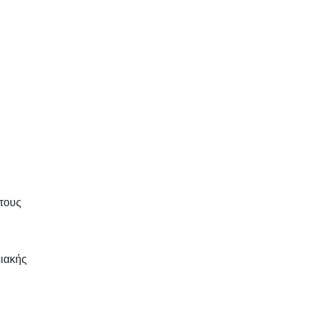
άτους
ιακής