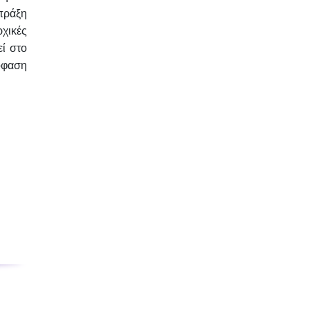
πράξη
χικές
ί στο
όφαση