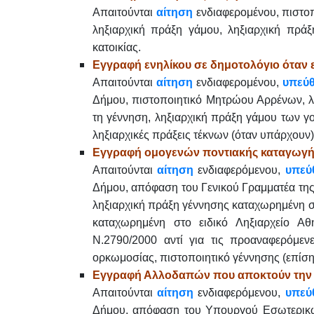
Απαιτούνται
αίτηση
ενδιαφερομένου, πιστοπ
ληξιαρχική πράξη γάμου, ληξιαρχική πρά
κατοικίας.
Εγγραφή ενηλίκου σε δημοτολόγιο όταν 
Απαιτούνται
αίτηση
ενδιαφερομένου,
υπεύ
Δήμου, πιστοποιητικό Μητρώου Αρρένων, λη
τη γέννηση, ληξιαρχική πράξη γάμου των γο
ληξιαρχικές πράξεις τέκνων (όταν υπάρχουν)
Eγγραφή ομογενών ποντιακής καταγωγή
Απαιτούνται
αίτηση
ενδιαφερόμενου,
υπεύ
Δήμου, απόφαση του Γενικού Γραμματέα της 
ληξιαρχική πράξη γέννησης καταχωρημένη στ
καταχωρημένη στο ειδικό Ληξιαρχείο Α
Ν.2790/2000 αντί για τις προαναφερόμενε
ορκωμοσίας, πιστοποιητικό γέννησης (επίση
Εγγραφή Αλλοδαπών που αποκτούν την Ε
Απαιτούνται
αίτηση
ενδιαφερόμενου,
υπεύ
Δήμου, απόφαση του Υπουργού Εσωτερικών