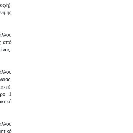
ος/η),
νιμης
 άλλου
ς από
μένος,
άλλου
νειας,
ρχει),
θρο 1
κτικό
άλλου
ητικό