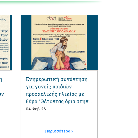
η
Ενημερωτική συνάντηση
α
για γονείς παιδιών
ων
προσχολικής ηλικίας με
θέμα “Θέτοντας όρια στην
παιδική παντοδυναμία “
04-Φεβ-26
Περισσότερα >