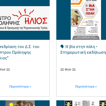
νεδρίαση του Δ.Σ. του
🗣️ Η βία στην πόλη •
ντρου Πρόληψης
Ενημερωτική εκδήλωση
λιος”
Νοέ-22
22-Νοέ-22
Περισσότερα >
Περισσότερα >