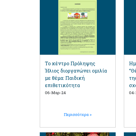
Το κέντρο Πρόληψης
Ημ
Ήλιος διοργανώνει ομιλία
“Θ
με θέμα: Παιδική
τη
επιθετικότητα
σχ
06-Μαρ-24
04
Περισσότερα >