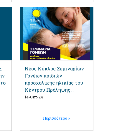
:
Νέος Κύκλος Σεμιναρίων
ην
Γονέων παιδιών
στο
προσχολικής ηλικίας του
Κέντρου Πρόληψης
Εξαρτήσεων ”ΗΛΙΟΣ”
14-Οκτ-24
Περισσότερα >