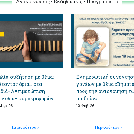
Ανακοινώσεις • Εκδηλώσεις • Προγράμματα
ιλία-συζήτηση με θέμα:
Ενημερωτική συνάντησ
έτοντας όρια… στα
γονέων με θέμα «Βήματ
ιδιά–Αντιμετώπιση
προς την αυτονόμηση τ
σκολων συμπεριφορών
παιδιών»
ο σπίτι».
Μαρ-26
12-Φεβ-26
Περισσότερα >
Περισσότερα >