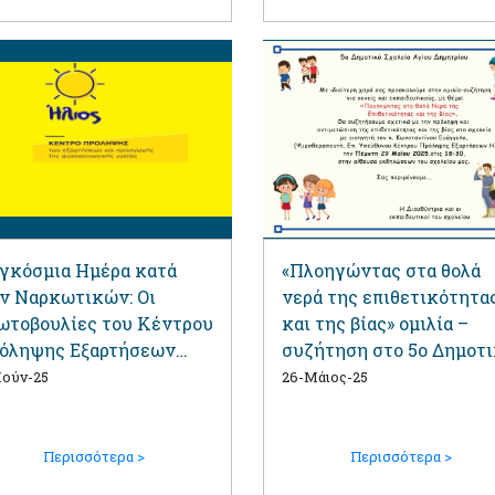
γκόσμια Ημέρα κατά
«Πλοηγώντας στα θολά
ν Ναρκωτικών: Οι
νερά της επιθετικότητα
ωτοβουλίες του Κέντρου
και της βίας» ομιλία –
όληψης Εξαρτήσεων
συζήτηση στο 5ο Δημοτ
ΙΟΣ
Σχολείο
Ιούν-25
26-Μάιος-25
Περισσότερα >
Περισσότερα >