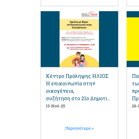
Κέντρο Πρόληψης ΗΛΙΟΣ:
Πα
Η επικοινωνία στην
τω
οικογένεια,
πρ
συζήτηση στο 21ο Δημοτικ
Πρ
ό Σχολείο
ΗΛ
13-Νοέ-25
26-
Περισσότερα >