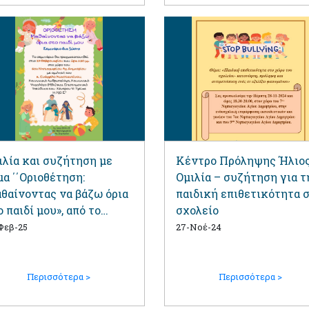
ιλία και συζήτηση με
Κέντρο Πρόληψης Ήλιος
μα ΄΄Οριοθέτηση:
Ομιλία – συζήτηση για τ
θαίνοντας να βάζω όρια
παιδική επιθετικότητα 
ο παιδί μου», από το
σχολείο
ντρο Πρόληψης ”ΗΛΙΟΣ”
Φεβ-25
27-Νοέ-24
Περισσότερα >
Περισσότερα >