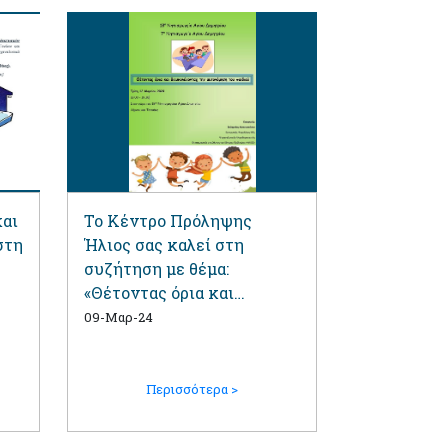
και
Το Κέντρο Πρόληψης
στη
Ήλιος σας καλεί στη
συζήτηση με θέμα:
«Θέτοντας όρια και
διευκολύνοντας την
09-Μαρ-24
αυτονόμηση του παιδιού»
Περισσότερα >