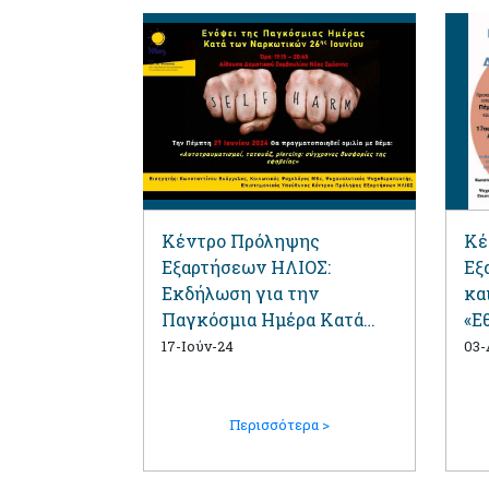
Κέντρο Πρόληψης
Κέ
Εξαρτήσεων ΗΛΙΟΣ:
Εξ
Εκδήλωση για την
κα
Παγκόσμια Ημέρα Κατά
«Ε
των Ναρκωτικών (26
17-Ιούν-24
03-
Ιουνίου)
Περισσότερα >