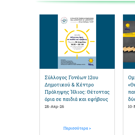
Σύλλογος Γονέων 12ου
Ομ
Δημοτικού & Κέντρο
«Θ
Πρόληψης Ήλιος: Θέτοντας
πα
όρια σε παιδιά και εφήβους
δύ
στ
28-Απρ-26
10-
Περισσότερα >