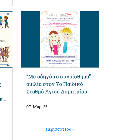
“Με οδηγό το συναίσθημα”
ς
oμιλία στον 7ο Παιδικό
Σταθμό Αγίου Δημητρίου
ικό
07-Μαρ-25
Περισσότερα >