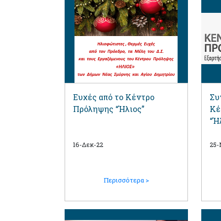
Ευχές από το Κέντρο
Συ
Πρόληψης “Ήλιος”
Κέ
“Ή
16-Δεκ-22
25-
Περισσότερα >