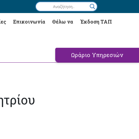
ίες
Επικοινωνία
Θέλω να
Έκδοση ΤΑΠ
Ωράριο Υπηρεσιών
ητρίου