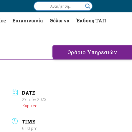
ίες
Επικοινωνία
Θέλω να
Έκδοση ΤΑΠ
Ωράριο Υπηρεσιών
DATE
27 Ιούν 2023
Expired!
TIME
6:00 pm