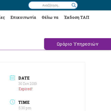
ίες
Επικοινωνία
Θέλω να
Έκδοση ΤΑΠ
Ωράριο Υπηρεσιών
DATE
30 Σεπ 2019
Expired!
TIME
5:30 pm