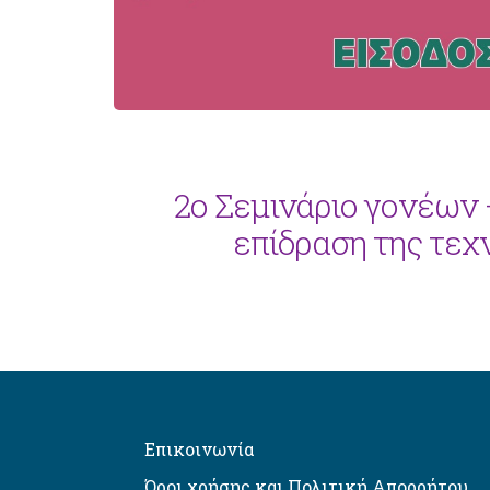
2ο Σεμινάριο γονέων 
επίδραση της τεχ
Επικοινωνία
Όροι χρήσης και Πολιτική Απορρήτου