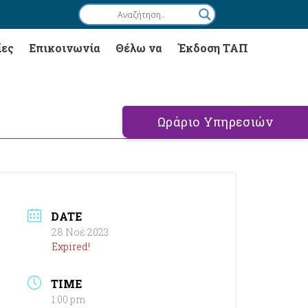
ίες
Επικοινωνία
Θέλω να
Έκδοση ΤΑΠ
Ωράριο Υπηρεσιών
DATE
28 Νοέ 2023
Expired!
TIME
1:00 pm