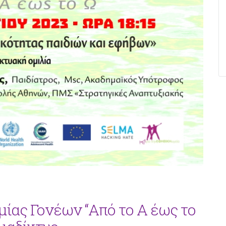
μίας Γονέων “Από το Α έως το