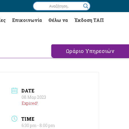
ίες
Επικοινωνία
Θέλω να
Έκδοση ΤΑΠ
Ωράριο Υπηρεσιών
DATE
08 Μαρ 2023
Expired!
TIME
6:30 pm - 8:00 pm