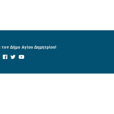
 τον Δήμο Αγίου Δημητρίου!
και με το εργαλείο “AChecker”