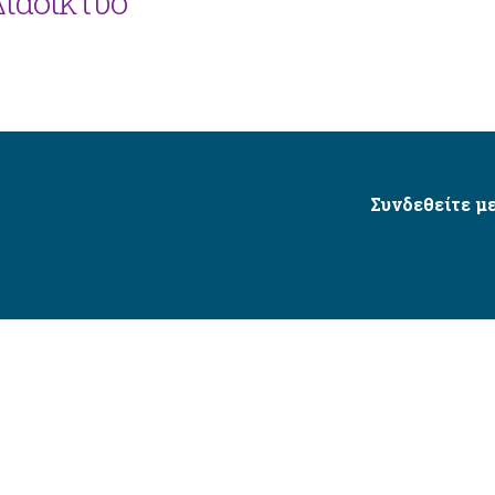
 Διαδίκτυο
Συνδεθείτε με
Δήμος Αγίου Δημητρίου Ⓒ 2026 / All Rights Reserved
τητας δικτυακού τόπου με βάση το πρότυπο WCAG 2.1 AA 
Σχεδιασμός και Υλοποίηση από την Crowdpolicy