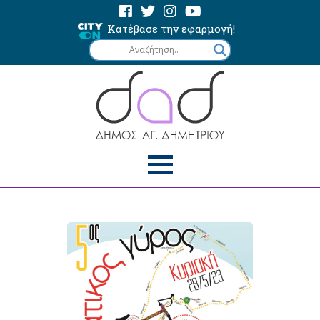
Κατέβασε την εφαρμογή!