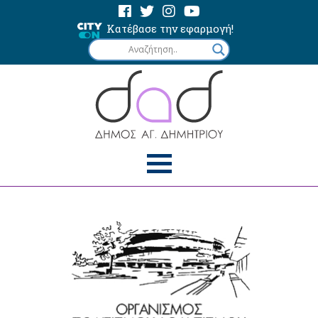
Κατέβασε την εφαρμογή!