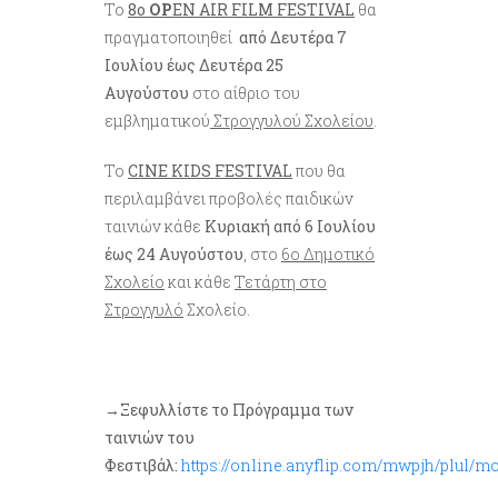
Το
8ο
OP
EN AIR FILM FESTIVAL
θα
πραγματοποιηθεί
από Δευτέρα 7
Ιουλίου έως Δευτέρα 25
Αυγούστου
στο αίθριο του
εμβληματικού
Στρογγυλού Σχολείου
.
Το
CINE KIDS FESTIVAL
που θα
περιλαμβάνει προβολές παιδικών
ταινιών κάθε
Κυριακή από 6 Ιουλίου
έως 24 Αυγούστου
, στο
6ο Δημοτικό
Σχολείο
και κάθε
Τετάρτη στο
Στρογγυλό
Σχολείο.
→Ξεφυλλίστε το Πρόγραμμα των
ταινιών του
Φεστιβάλ:
https://online.anyflip.com/mwpjh/plul/m