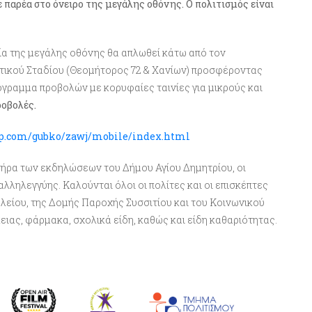
παρέα στο όνειρο της μεγάλης οθόνης. Ο πολιτισμός είναι
εία της μεγάλης οθόνης θα απλωθεί κάτω από τον
οτικού Σταδίου (Θεομήτορος 72 & Χανίων) προσφέροντας
όγραμμα προβολών με κορυφαίες ταινίες για μικρούς και
ροβολές
.
lip.com/gubko/zawj/mobile/index.html
ήρα των εκδηλώσεων του Δήμου Αγίου Δημητρίου, οι
 αλληλεγγύης
. Καλούνται όλοι οι πολίτες και οι επισκέπτες
λείου, της Δομής Παροχής Συσσιτίου και του Κοινωνικού
ας, φάρμακα, σχολικά είδη, καθώς και είδη καθαριότητας.