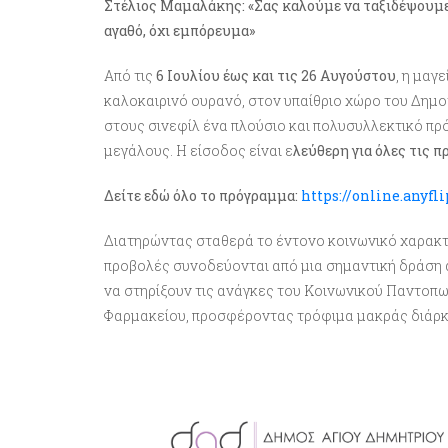
Στέλιος Μαμαλάκης: «Σας καλούμε να ταξιδέψουμε 
αγαθό, όχι εμπόρευμα»
Από τις
6 Ιουλίου έως και τις 26 Αυγούστου
, η μαγ
καλοκαιρινό ουρανό, στον υπαίθριο χώρο του Δημ
στους σινεφίλ ένα πλούσιο και πολυσυλλεκτικό πρ
μεγάλους. Η είσοδος είναι ε
λεύθερη για όλες τις π
Δείτε εδώ όλο το πρόγραμμα:
https://online.anyf
Διατηρώντας σταθερά το έντονο κοινωνικό χαρακτ
προβολές συνοδεύονται από μια σημαντική δράση
να στηρίξουν τις ανάγκες του Κοινωνικού Παντοπω
Φαρμακείου, προσφέροντας τρόφιμα μακράς διάρκει