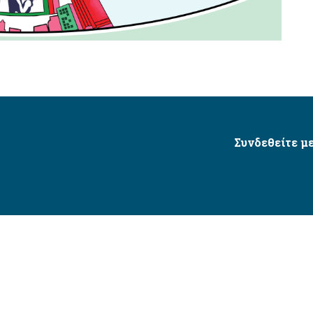
Συνδεθείτε με
Δήμος Αγίου Δημητρίου Ⓒ 2026 / All Rights Reserved
τητας δικτυακού τόπου με βάση το πρότυπο WCAG 2.1 AA 