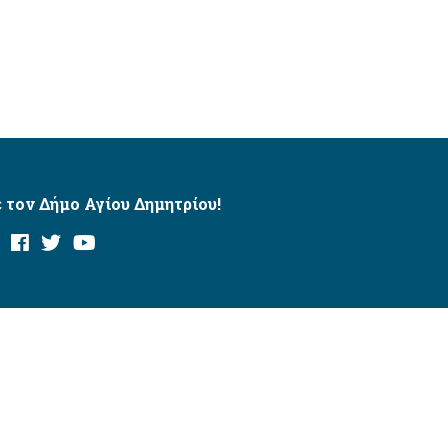
 τον Δήμο Αγίου Δημητρίου!
και με το εργαλείο “AChecker”