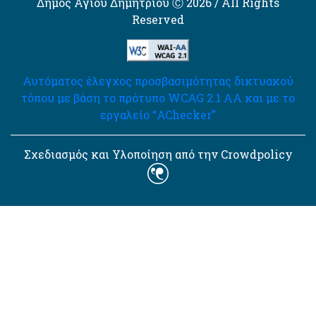
Δήμος Αγίου Δημητρίου Ⓒ 2026 / All Rights
Reserved
Αυτόματος έλεγχος προσβασιμότητας δικτυακού
τόπου με βάση το πρότυπο WCAG 2.1 AA και με το
εργαλείο “AChecker”
Σχεδιασμός και Υλοποίηση από την Crowdpolicy