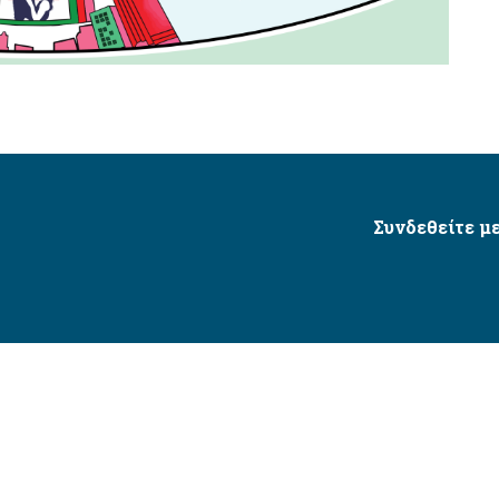
Συνδεθείτε με
Δήμος Αγίου Δημητρίου Ⓒ 2026 / All Rights Reserved
τητας δικτυακού τόπου με βάση το πρότυπο WCAG 2.1 AA 