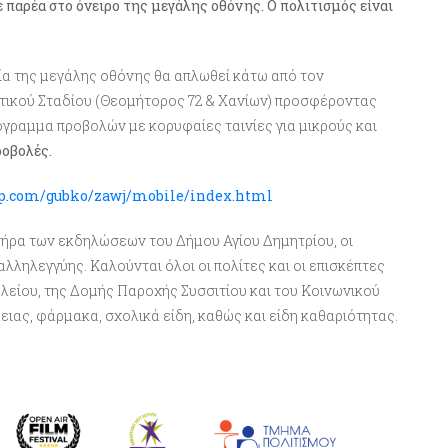
παρέα στο όνειρο της μεγάλης οθόνης. Ο πολιτισμός είναι
εία της μεγάλης οθόνης θα απλωθεί κάτω από τον
οτικού Σταδίου (Θεομήτορος 72 & Χανίων) προσφέροντας
όγραμμα προβολών με κορυφαίες ταινίες για μικρούς και
ροβολές
.
lip.com/gubko/zawj/mobile/index.html
ήρα των εκδηλώσεων του Δήμου Αγίου Δημητρίου, οι
 αλληλεγγύης
. Καλούνται όλοι οι πολίτες και οι επισκέπτες
λείου, της Δομής Παροχής Συσσιτίου και του Κοινωνικού
ας, φάρμακα, σχολικά είδη, καθώς και είδη καθαριότητας.