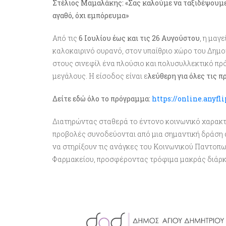
Στέλιος Μαμαλάκης: «Σας καλούμε να ταξιδέψουμε 
αγαθό, όχι εμπόρευμα»
Από τις
6 Ιουλίου έως και τις 26 Αυγούστου
, η μαγ
καλοκαιρινό ουρανό, στον υπαίθριο χώρο του Δημ
στους σινεφίλ ένα πλούσιο και πολυσυλλεκτικό πρ
μεγάλους. Η είσοδος είναι ε
λεύθερη για όλες τις π
Δείτε εδώ όλο το πρόγραμμα:
https://online.anyf
Διατηρώντας σταθερά το έντονο κοινωνικό χαρακτ
προβολές συνοδεύονται από μια σημαντική δράση
να στηρίξουν τις ανάγκες του Κοινωνικού Παντοπω
Φαρμακείου, προσφέροντας τρόφιμα μακράς διάρκει