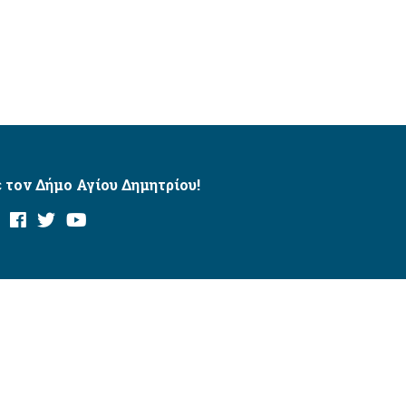
 τον Δήμο Αγίου Δημητρίου!
και με το εργαλείο “AChecker”