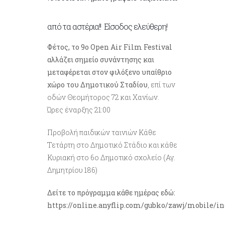
από τα αστέρια!! Είσοδος ελεύθερη!
Φέτος, το 9ο Open Air Film Festival
αλλάζει σημείο συνάντησης και
μεταφέρεται στον φιλόξενο υπαίθριο
χώρο του Δημοτικού Σταδίου
, επί των
οδών Θεομήτορος 72 και Χανίων
.
Ώρες έναρξης 21:00
Προβολή παιδικών ταινιών Κάθε
Τετάρτη στο Δημοτικό Στάδιο και κάθε
Κυριακή στο 6ο Δημοτικό σχολείο (Αγ.
Δημητρίου 186)
Δείτε το πρόγραμμα κάθε ημέρας εδώ:
https://online.anyflip.com/gubko/zawj/mobile/i