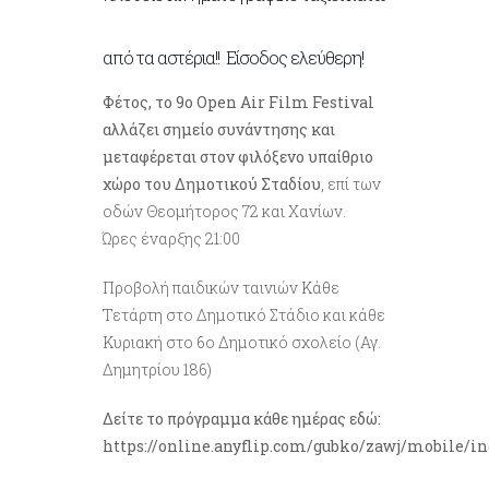
από τα αστέρια!! Είσοδος ελεύθερη!
Φέτος, το 9ο Open Air Film Festival
αλλάζει σημείο συνάντησης και
μεταφέρεται στον φιλόξενο υπαίθριο
χώρο του Δημοτικού Σταδίου
, επί των
οδών Θεομήτορος 72 και Χανίων
.
Ώρες έναρξης 21:00
Προβολή παιδικών ταινιών Κάθε
Τετάρτη στο Δημοτικό Στάδιο και κάθε
Κυριακή στο 6ο Δημοτικό σχολείο (Αγ.
Δημητρίου 186)
Δείτε το πρόγραμμα κάθε ημέρας εδώ:
https://online.anyflip.com/gubko/zawj/mobile/i