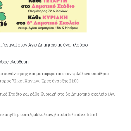
m Festival στον Άγιο Δημήτριο με ένα πλούσιο
σοδος ελεύθερη!
ίο συνάντησης και μεταφέρεται στον φιλόξενο υπαίθριο
τορος 72 και Χανίων
. Ώρες έναρξης 21:00
κό Στάδιο και κάθε Κυριακή στο 6ο Δημοτικό σχολείο (Αγ.
nline.anyflip.com/gubko/zawj/mobile/index.html