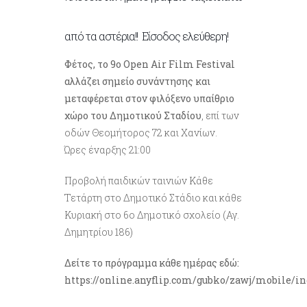
από τα αστέρια!! Είσοδος ελεύθερη!
Φέτος, το 9ο Open Air Film Festival
αλλάζει σημείο συνάντησης και
μεταφέρεται στον φιλόξενο υπαίθριο
χώρο του Δημοτικού Σταδίου
, επί των
οδών Θεομήτορος 72 και Χανίων
.
Ώρες έναρξης 21:00
Προβολή παιδικών ταινιών Κάθε
Τετάρτη στο Δημοτικό Στάδιο και κάθε
Κυριακή στο 6ο Δημοτικό σχολείο (Αγ.
Δημητρίου 186)
Δείτε το πρόγραμμα κάθε ημέρας εδώ:
https://online.anyflip.com/gubko/zawj/mobile/i