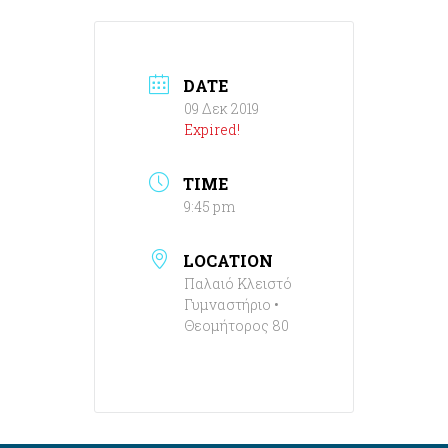
DATE
09 Δεκ 2019
Expired!
TIME
9:45 pm
LOCATION
Παλαιό Κλειστό
Γυμναστήριο •
Θεομήτορος 80