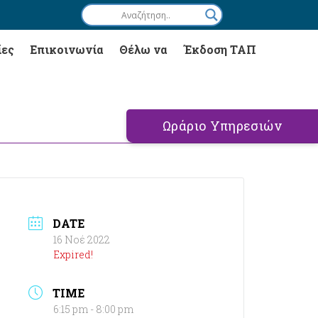
ίες
Επικοινωνία
Θέλω να
Έκδοση ΤΑΠ
Ωράριο Υπηρεσιών
DATE
16 Νοέ 2022
Expired!
TIME
6:15 pm - 8:00 pm