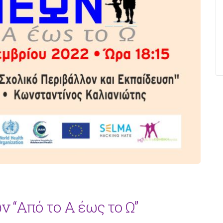
 “Από το Α έως το Ω”