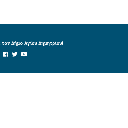
 τον Δήμο Αγίου Δημητρίου!
και με το εργαλείο “AChecker”