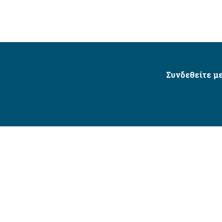
Συνδεθείτε με
Δήμος Αγίου Δημητρίου Ⓒ 2026 / All Rights Reserved
τητας δικτυακού τόπου με βάση το πρότυπο WCAG 2.1 AA 
Σχεδιασμός και Υλοποίηση από την Crowdpolicy