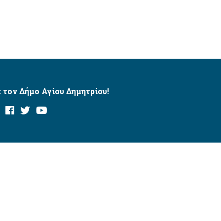
 τον Δήμο Αγίου Δημητρίου!
και με το εργαλείο “AChecker”