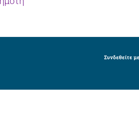
ημότη
Συνδεθείτε με
Δήμος Αγίου Δημητρίου Ⓒ 2026 / All Rights Reserved
τητας δικτυακού τόπου με βάση το πρότυπο WCAG 2.1 AA 
Σχεδιασμός και Υλοποίηση από την Crowdpolicy