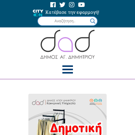
Κατέβασε την εφαρμογή!