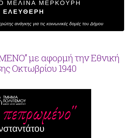
ΕΝΟ” με αφορμή την Εθνική
8ης Οκτωβρίου 1940