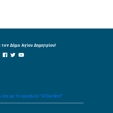
 τον Δήμο Αγίου Δημητρίου!
και με το εργαλείο “AChecker”