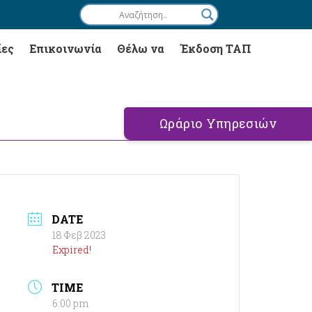
ίες
Επικοινωνία
Θέλω να
Έκδοση ΤΑΠ
Ωράριο Υπηρεσιών
DATE
18 Φεβ 2023
Expired!
TIME
6:00 pm