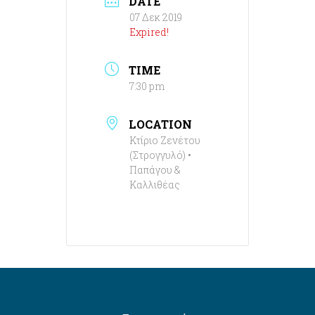
DATE
07 Δεκ 2019
Expired!
TIME
7:30 pm
LOCATION
Κτίριο Ζενέτου
(Στρογγυλό) •
Παπάγου &
Καλλιθέας