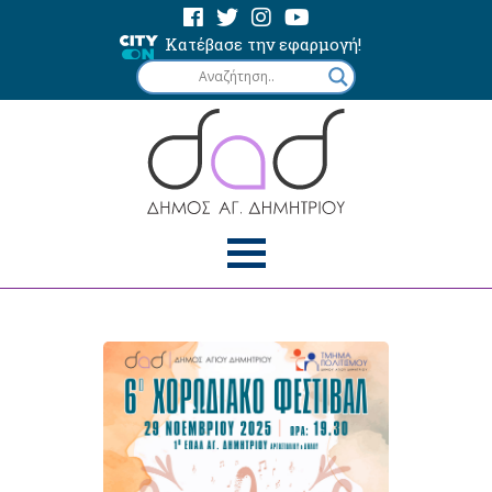
Κατέβασε την εφαρμογή!