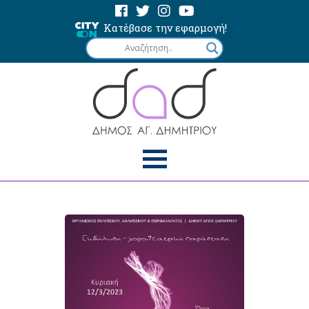
Κατέβασε την εφαρμογή!