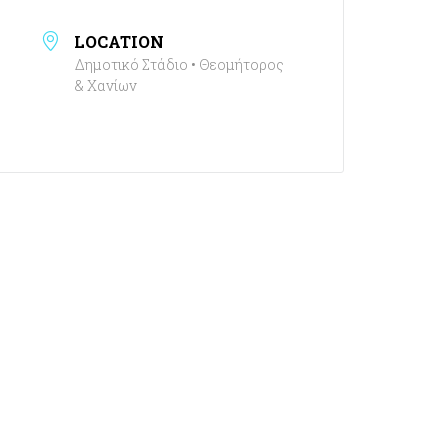
LOCATION
Δημοτικό Στάδιο • Θεομήτορος
& Χανίων