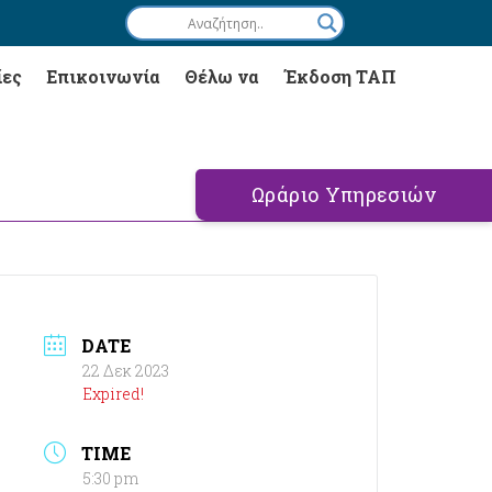
ίες
Επικοινωνία
Θέλω να
Έκδοση ΤΑΠ
Ωράριο Υπηρεσιών
DATE
22 Δεκ 2023
Expired!
TIME
5:30 pm