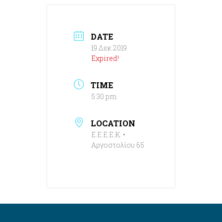
DATE
19 Δεκ 2019
Expired!
TIME
5:30 pm
LOCATION
Ε.Ε.Ε.Ε.Κ. •
Αργοστολίου 65