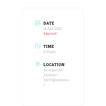
DATE
16 Δεκ 2023
Expired!
TIME
6:30 pm
LOCATION
4ο Δημοτικό
Σχολείο •
Χατζηβασιλείου
1