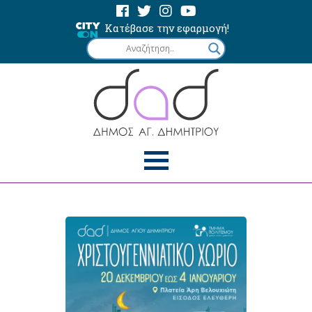
Κατέβασε την εφαρμογή!