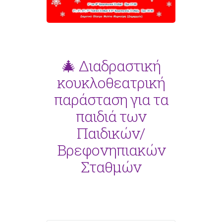
🎄 Διαδραστική
κουκλοθεατρική
παράσταση για τα
παιδιά των
Παιδικών/
Βρεφονηπιακών
Σταθμών