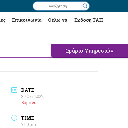
ίες
Επικοινωνία
Θέλω να
Έκδοση ΤΑΠ
Ωράριο Υπηρεσιών
DATE
30 Οκτ 2022
Expired!
TIME
7:00 pm